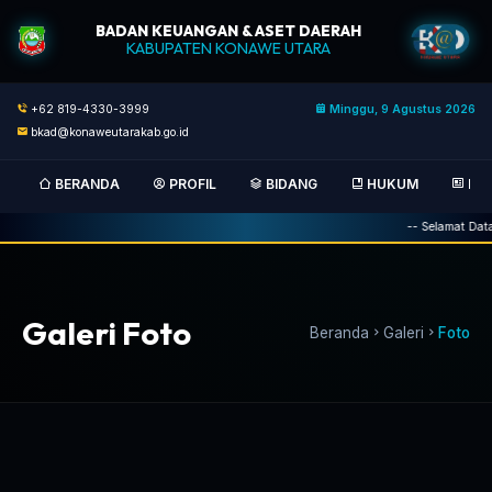
BADAN KEUANGAN & ASET DAERAH
KABUPATEN KONAWE UTARA
+62 819-4330-3999
Minggu, 9 Agustus 2026
bkad@konaweutarakab.go.id
BERANDA
PROFIL
BIDANG
HUKUM
BER
-- Selamat Datang di We
Galeri Foto
Beranda
Galeri
Foto