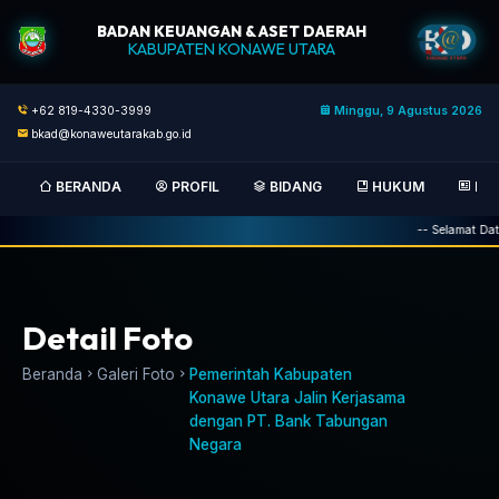
BADAN KEUANGAN & ASET DAERAH
KABUPATEN KONAWE UTARA
+62 819-4330-3999
Minggu, 9 Agustus 2026
bkad@konaweutarakab.go.id
BERANDA
PROFIL
BIDANG
HUKUM
BER
-- Selamat Data
Detail Foto
Beranda
Galeri Foto
Pemerintah Kabupaten
Konawe Utara Jalin Kerjasama
dengan PT. Bank Tabungan
Negara