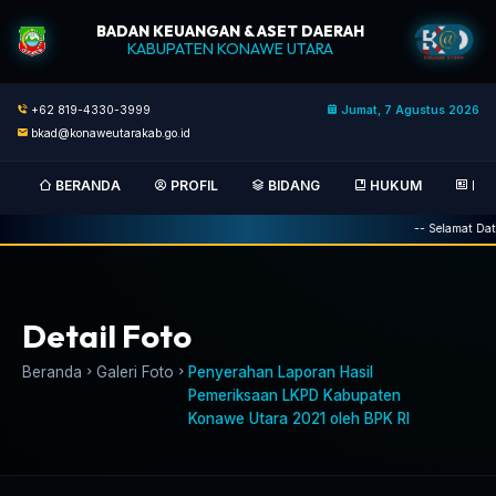
BADAN KEUANGAN & ASET DAERAH
KABUPATEN KONAWE UTARA
+62 819-4330-3999
Jumat, 7 Agustus 2026
bkad@konaweutarakab.go.id
BERANDA
PROFIL
BIDANG
HUKUM
BER
-- Selamat Data
Detail Foto
Beranda
Galeri Foto
Penyerahan Laporan Hasil
Pemeriksaan LKPD Kabupaten
Konawe Utara 2021 oleh BPK RI