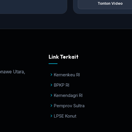
Tonton Video
Link Terkait
onawe Utara,
Kemenkeu RI
BPKP RI
Kemendagri RI
Pemprov Sultra
LPSE Konut