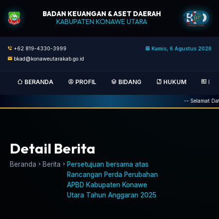
BADAN KEUANGAN & ASET DAERAH
KABUPATEN KONAWE UTARA
+62 819-4330-3999
Kamis, 6 Agustus 2026
bkad@konaweutarakab.go.id
BERANDA
PROFIL
BIDANG
HUKUM
BER
-- Selamat Data
Detail Berita
Beranda
Berita
Persetujuan bersama atas
Rancangan Perda Perubahan
APBD Kabupaten Konawe
Utara Tahun Anggaran 2025